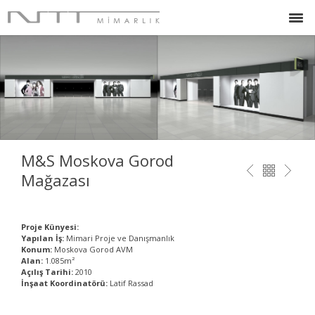
M&S Moskova Gorod
Mağazası
Proje Künyesi:
Yapılan İş:
Mimari Proje ve Danışmanlık
Konum:
Moskova Gorod AVM
Alan:
1.085m²
Açılış Tarihi:
2010
İnşaat Koordinatörü:
Latif Rassad