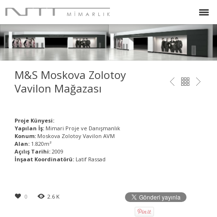
M&S Moskova Zolotoy
Vavilon Mağazası
Proje Künyesi:
Yapılan İş:
Mimari Proje ve Danışmanlık
Konum:
Moskova Zolotoy Vavilon AVM
Alan:
1.820m²
Açılış Tarihi:
2009
İnşaat Koordinatörü:
Latif Rassad
0
2.6 K